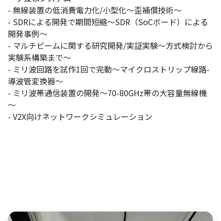
- 無線装置の低消費電力化/小型化～歪補償技術～
- SDRによる開発で期間短縮～SDR（SoCボード）による
開発事例～
- マルチビームに関する研究開発/実証実験～方式検討から
実験系構築まで～
- ミリ波回路を試作1回で完動～マイクロストリップ線路-
導波管変換器～
- ミリ波帯通信装置の開発～70-80GHz帯の大容量無線機
～
- V2X向けネットワークシミュレーション