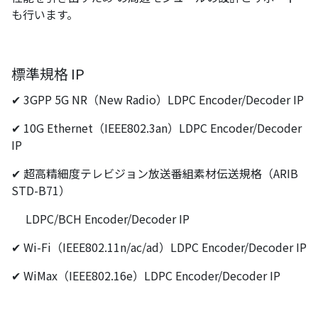
も行います。
標準規格 IP
✔ 3GPP 5G NR（New Radio）LDPC Encoder/Decoder IP
✔ 10G Ethernet（IEEE802.3an）LDPC Encoder/Decoder
IP
✔ 超高精細度テレビジョン放送番組素材伝送規格（ARIB
STD-B71）
LDPC/BCH Encoder/Decoder IP
✔ Wi-Fi（IEEE802.11n/ac/ad）LDPC Encoder/Decoder IP
✔ WiMax（IEEE802.16e）LDPC Encoder/Decoder IP